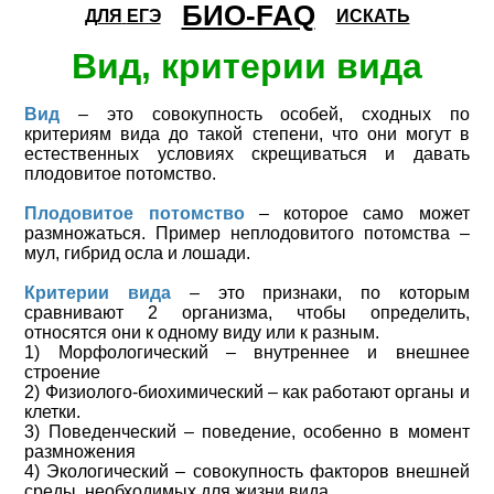
БИО-FAQ
ДЛЯ
ЕГЭ
ИСКАТЬ
Вид, критерии вида
Вид
– это совокупность особей, сходных по
критериям вида до такой степени, что они могут в
естественных условиях скрещиваться и давать
плодовитое потомство.
Плодовитое потомство
– которое само может
размножаться. Пример неплодовитого потомства –
мул, гибрид осла и лошади.
Критерии вида
– это признаки, по которым
сравнивают 2 организма, чтобы определить,
относятся они к одному виду или к разным.
1) Морфологический – внутреннее и внешнее
строение
2) Физиолого-биохимический – как работают органы и
клетки.
3) Поведенческий – поведение, особенно в момент
размножения
4) Экологический – совокупность факторов внешней
среды, необходимых для жизни вида