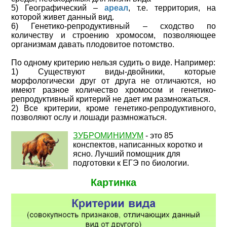
5) Географический –
ареал
, т.е. территория, на
которой живет данный вид.
6) Генетико-репродуктивный – сходство по
количеству и строению хромосом, позволяющее
организмам давать плодовитое потомство.
По одному критерию нельзя судить о виде. Например:
1) Существуют виды-двойники, которые
морфологически друг от друга не отличаются, но
имеют разное количество хромосом и генетико-
репродуктивный критерий не дает им размножаться.
2) Все критерии, кроме генетико-репродуктивного,
позволяют ослу и лошади размножаться.
ЗУБРОМИНИМУМ
- это 85
конспектов, написанных коротко и
ясно. Лучший помощник для
подготовки к ЕГЭ по биологии.
Картинка