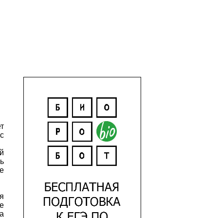
т
с
й
ь
е
я
е
а