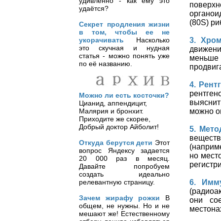
удивлённо - как ему это
поверхн
удаётся?
органои
(80S) р
Секрет продления жизни
в том, чтобы ее не
укорачивать
Насколько
3. Хро
это скучная и нудная
движени
статья - можно понять уже
меньше
по её названию.
продвиг
4. Рент
рентген
Можно ли есть косточки?
выяснит
Цианид, аппендицит,
Малярия и бронхит.
можно о
Приходите же скорее,
Добрый доктор Айболит!
5. Мето
вещест
Откуда берутся дети
Этот
(наприм
вопрос Яндексу задается
но место
20 000 раз в месяц.
регистр
Давайте попробуем
создать идеально
релевантную страницу.
6. Имм
(радиоа
Зачем жирафу рожки
В
они со
общем, не нужны. Но и не
местона
мешают же! Естественному