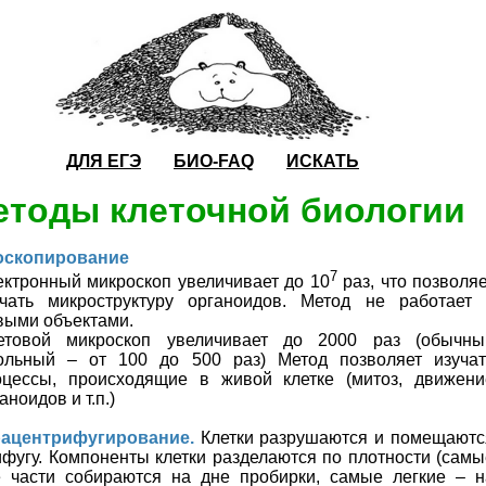
ДЛЯ
ЕГЭ
БИО-FAQ
ИСКАТЬ
етоды клеточной биологии
роскопирование
7
ектронный микроскоп увеличивает до 10
раз, что позволяе
учать микроструктуру органоидов. Метод не работает 
выми объектами.
етовой микроскоп увеличивает до 2000 раз (обычны
ольный – от 100 до 500 раз) Метод позволяет изучат
оцессы, происходящие в живой клетке (митоз, движени
аноидов и т.п.)
рацентрифугирование.
Клетки разрушаются и помещаютс
ифугу. Компоненты клетки разделаются по плотности (самы
 части собираются на дне пробирки, самые легкие – н