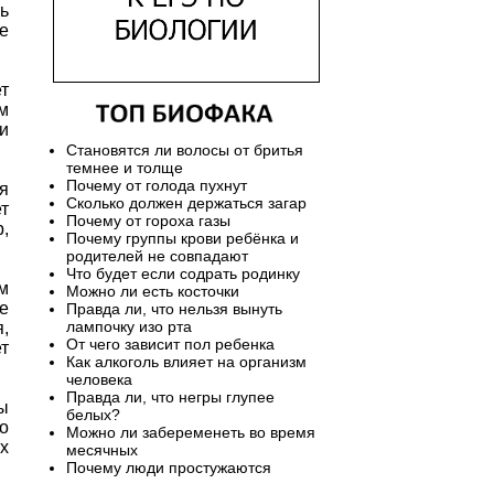
ь
е
т
м
и
Становятся ли волосы от бритья
темнее и толще
Почему от голода пухнут
я
Сколько должен держаться загар
т
Почему от гороха газы
,
Почему группы крови ребёнка и
родителей не совпадают
Что будет если содрать родинку
м
Можно ли есть косточки
е
Правда ли, что нельзя вынуть
лампочку изо рта
,
От чего зависит пол ребенка
т
Как алкоголь влияет на организм
человека
Правда ли, что негры глупее
ы
белых?
о
Можно ли забеременеть во время
х
месячных
Почему люди простужаются