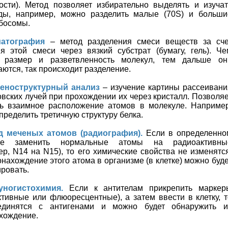
ости). Метод позволяет избирательно выделять и изучат
ды, например, можно разделить малые (70S) и больши
ибосомы.
матография
– метод разделения смеси веществ за сче
я этой смеси через вязкий субстрат (бумагу, гель). Че
 размер и разветвленность молекул, тем дальше он
аются, так происходит разделение.
геноструктурный анализ
– изучение картины рассеивани
овских лучей при прохождении их через кристалл. Позволяе
ь взаимное расположение атомов в молекуле. Например
пределить третичную структуру белка.
д меченых атомов (радиография).
Если в определенно
ве заменить нормальные атомы на радиоактивны
ер, N14 на N15), то его химические свойства не изменятся
нахождение этого атома в организме (в клетке) можно буде
ировать.
уногистохимия.
Если к антителам прикрепить маркер
ктивные или флюоресцентные), а затем ввести в клетку, т
единятся с антигенами и можно будет обнаружить и
хождение.