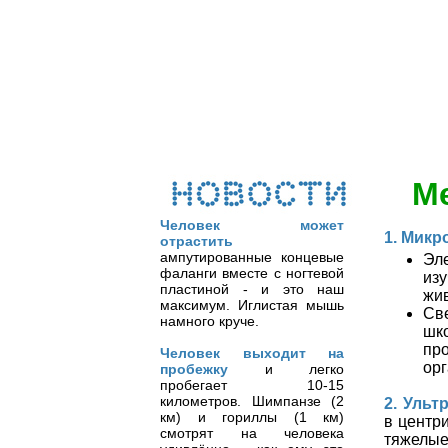
М
Человек может
1. Мик
отрастить
ампутированные концевые
Эл
фаланги вместе с ногтевой
из
пластиной - и это наш
жи
максимум. Иглистая мышь
Св
намного круче.
шк
пр
Человек выходит на
орг
пробежку
и легко
пробегает 10-15
километров. Шимпанзе (2
2. Ульт
км) и гориллы (1 км)
в центр
смотрят на человека
тяжелые