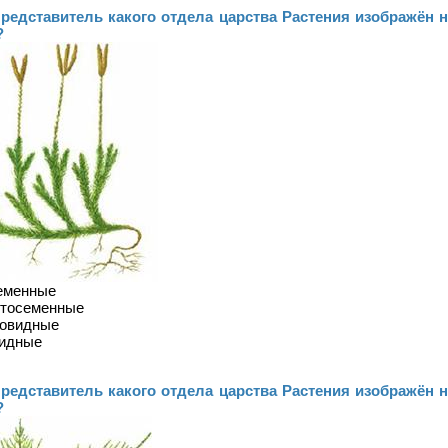
Представитель какого отдела царства Растения изображён н
?
еменные
ытосеменные
новидные
видные
Представитель какого отдела царства Растения изображён н
?