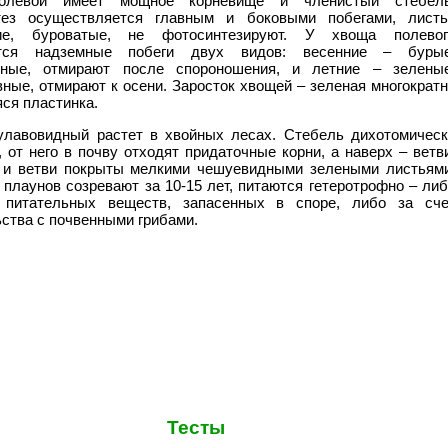
олевой имеет мощное корневище и членистый стебель
тез осуществляется главным и боковыми побегами, листь
ие, буроватые, не фотосинтезируют. У хвоща полевог
тся надземные побеги двух видов: весенние – бурые
сные, отмирают после спороношения, и летние – зеленые
вные, отмирают к осени. Заросток хвощей – зеленая многократ
ся пластинка.
улавовидный растет в хвойных лесах. Стебель дихотомическ
, от него в почву отходят придаточные корни, а наверх – ветв
 и ветви покрыты мелкими чешуевидными зелеными листьями
 плаунов созревают за 10-15 лет, питаются гетеротрофно – ли
 питательных веществ, запасенных в споре, либо за сче
ства с почвенными грибами.
Тесты