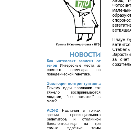
Хвощ п
Фотосин
маленьк
образую
спороно
вегетати
ветвящая
Плаун б
ветвится
Стебель
Заростки
за счет
Как интеллект зависит от
сожитель
генов
Интересные места из
свежего семинара по
поведенческой генетике.
Эволюция контринтуитивна
Почему идеи эволюции так
тяжело воспринимаются
людьми, "не ложатся" в
мозг?
АСЯ-2
Различия в точках
зрения провинциального
репетитора и столичной
белолентошницы на три
самые ядрёные темы