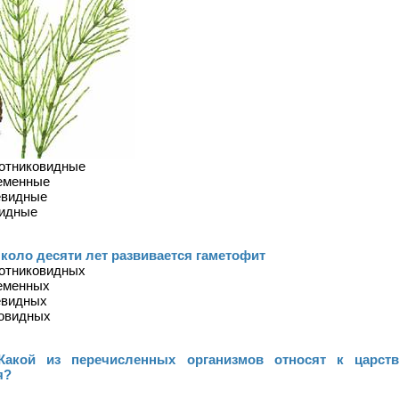
отниковидные
еменные
евидные
видные
Около десяти лет развивается гаметофит
отниковидных
еменных
евидных
новидных
 Какой из перечисленных организмов относят к царств
я?