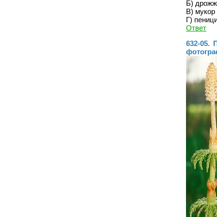
Б) дрожж
В) мукор
Г) пениц
Ответ
632-05.
фотогр