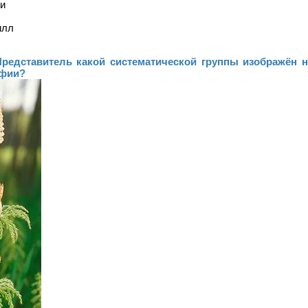
и
илл
 Представитель какой систематической группы изображён н
афии?