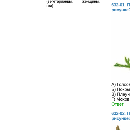
(вегетарианцы, женщины,
632-01. 
геи).
рисунке
А) Голос
Б) Покр
В) Плау
Г) Мохо
Ответ
632-02. 
рисунке