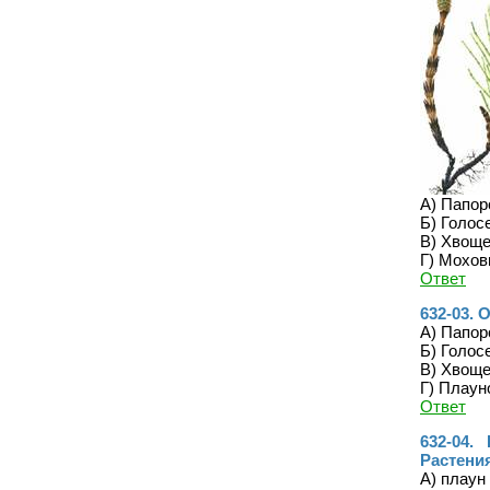
А) Папор
Б) Голос
В) Хвощ
Г) Мохо
Ответ
632-03. 
А) Папор
Б) Голос
В) Хвощ
Г) Плау
Ответ
632-04.
Растени
А) плаун