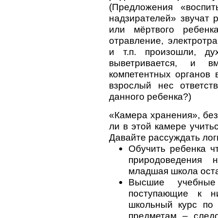
(Предложения «воспит
надзирателей» звучат 
или мёртвого ребенка
отравление, электротр
и т.п. произошли, д
выветривается, и в
компетентных органов 
взрослый нес ответст
данного ребенка?)
«Камера хранения», без
ли в этой камере учить
Давайте рассуждать лог
Обучить ребенка чт
природоведения н
младшая школа оста
Высшие учебные
поступающие к н
школьный курс по
предметам – следо