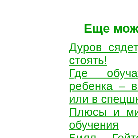
Еще мож
Дуров сядет
стоять!
Где обуча
ребенка – 
или в спецш
Плюсы и ми
обучения
Билл Гей