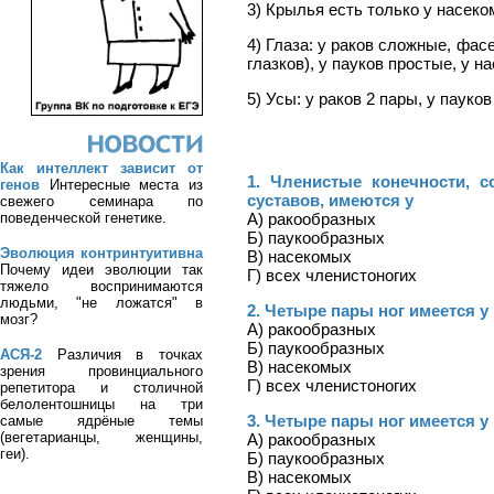
3) Крылья есть только у насеко
4) Глаза: у раков сложные, фа
глазков), у пауков простые, у 
5) Усы: у раков 2 пары, у пауков
Как интеллект зависит от
1. Членистые конечности,
генов
Интересные места из
суставов, имеются у
свежего семинара по
А) ракообразных
поведенческой генетике.
Б) паукообразных
Эволюция контринтуитивна
В) насекомых
Почему идеи эволюции так
Г) всех членистоногих
тяжело воспринимаются
людьми, "не ложатся" в
2. Четыре пары ног имеется у
мозг?
А) ракообразных
Б) паукообразных
АСЯ-2
Различия в точках
В) насекомых
зрения провинциального
Г) всех членистоногих
репетитора и столичной
белолентошницы на три
3. Четыре пары ног имеется у
самые ядрёные темы
(вегетарианцы, женщины,
А) ракообразных
геи).
Б) паукообразных
В) насекомых