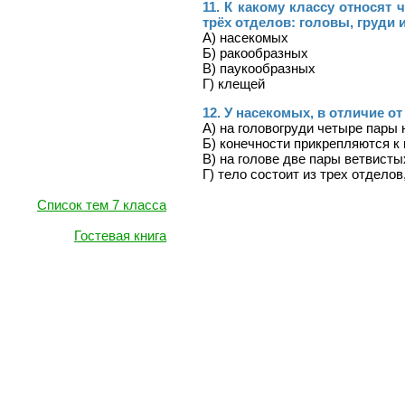
11. К какому классу относят 
трёх отделов: головы, груди
А) насекомых
Б) ракообразных
В) паукообразных
Г) клещей
12. У насекомых, в отличие о
А) на головогруди четыре пары 
Б) конечности прикрепляются к
В) на голове две пары ветвисты
Г) тело состоит из трех отделов
Cписок тем 7 класса
Гостевая книга