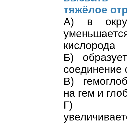
тяжёлое от
А) в окру
уменьшает
кислорода
Б) образуе
соединение 
В) гемогло
на гем и гло
Г) зна
увеличивает