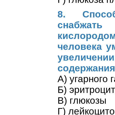
8. Спосо
снабжать
кислородо
человека у
увелич
содержани
А) угарного 
Б) эритроци
В) глюкозы
Г) лейкоцит