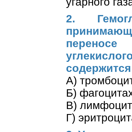
угарного газ
2. Гемог
принимающ
переносе
углекис
содержится
А) тромбоци
Б) фагоцита
В) лимфоци
Г) эритроцит