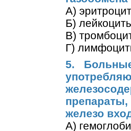
А) эритроци
Б) лейкоцит
В) тромбоци
Г) лимфоци
5. Больны
употребляю
железосод
препараты
железо вход
А) гемоглоб