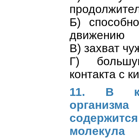
продолжител
Б) способн
движению
В) захват ч
Г) большу
контакта с 
11. В ка
организ
содержитс
молеку