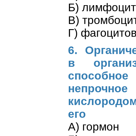
Б) лимфоци
В) тромбоци
Г) фагоцито
6. Органич
в организ
способное
непрочное
кислородо
его
А) гормон