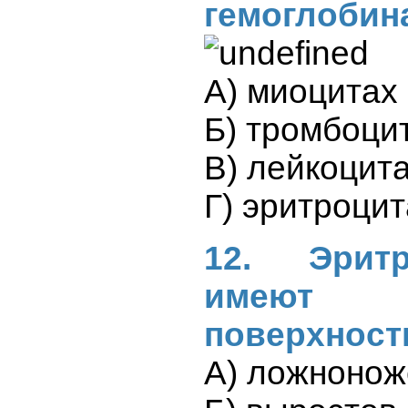
гемоглобин
А) миоцитах
Б) тромбоци
В) лейкоцит
Г) эритроцит
12. Эрит
имеют
поверхность
А) ложнонож