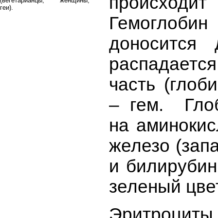
происходи
(вегетарианцы, женщины,
геи).
Гемогло
доносится 
распадает
часть (глоб
– гем. Гло
на аминокис
железо (запа
и билирубин
зеленый цве
Эритроцит