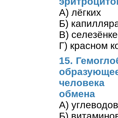
эритроцито
А) лёгких
Б) капилляр
В) селезёнке
Г) красном к
15. Гемогло
образующее
человека 
обмена
А) углеводо
Б) витамино