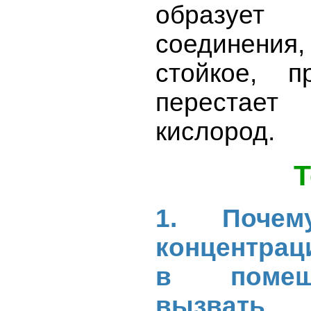
образуе
соединения
стойкое, 
перестае
кислород.
Т
1. Почем
концентраци
в помещ
вызвать