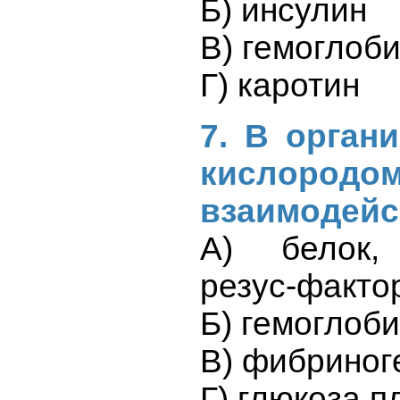
Б) инсулин
В) гемоглоб
Г) каротин
7. В орган
кислоро
взаимодейс
А) белок,
резус-факто
Б) гемоглоб
В) фибриног
Г) глюкоза 