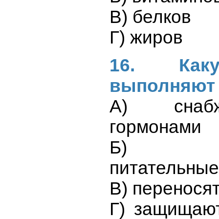
В) белков
Г) жиров
16. Как
выполняют
А) снаб
гормонами
Б) тран
питательные
В) переносят
Г) защищаю