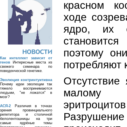
красном ко
ходе созрев
ядро, их 
становится 
поэтому он
Как интеллект зависит от
потребляют 
генов
Интересные места из
свежего семинара по
поведенческой генетике.
Отсутствие 
Эволюция контринтуитивна
Почему идеи эволюции так
тяжело воспринимаются
малому 
людьми, "не ложатся" в
мозг?
эритроцито
АСЯ-2
Различия в точках
зрения провинциального
Разрушени
репетитора и столичной
белолентошницы на три
самые ядрёные темы