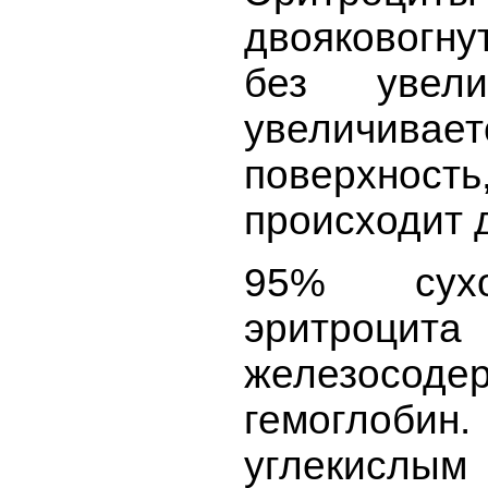
двояковогну
без увели
увелич
поверхность
происходит 
95% сухо
эритроцит
железосод
гемоглобин.
углекисл