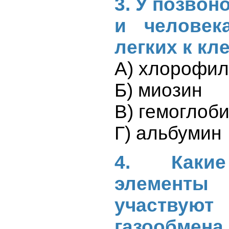
3. У позво
и человек
легких к кл
А) хлорофи
Б) миозин
В) гемоглоб
Г) альбумин
4. Каки
элементы 
участвую
газообмена