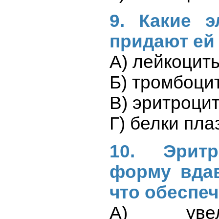
9. Какие 
придают ей
А) лейкоцит
Б) тромбоци
В) эритроци
Г) белки пл
10. Эрит
форму вдав
что обеспе
А) уве