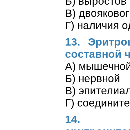
Б) выростов 
В) двояково
Г) наличия о
13. Эритр
составной 
А) мышечно
Б) нервной
В) эпителиа
Г) соединит
14. Ра