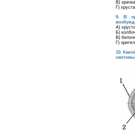
В) зрачк
Г) хруст
9. В о
возбужд
А) хруст
Б) колбо
В) белоч
Г) зрите
10. Како
световы