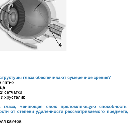
 структуры глаза обеспечивают сумеречное зрение?
е пятно
ица
ки сетчатки
к и хрусталик
ть глаза, меняющая свою преломляющую способность 
ости от степени удалённости рассматриваемого предмета, 
няя камера
к