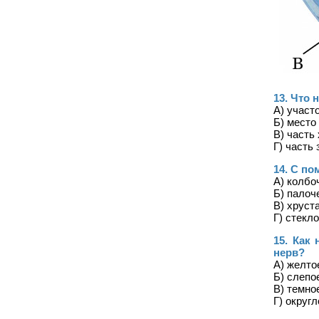
13. Что
А) участ
Б) место
В) часть
Г) часть
14. С п
А) колбо
Б) палоч
В) хруст
Г) стекл
15. Как
нерв?
А) желто
Б) слепо
В) темно
Г) округ