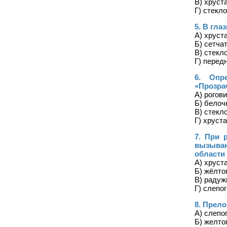
В) хруст
Г) стекл
5. В гла
А) хруст
Б) сетча
В) стекл
Г) перед
6. Опр
«Прозра
А) рогов
Б) белоч
В) стекл
Г) хруст
7. При 
вызыва
области
А) хруст
Б) жёлто
В) радуж
Г) слепо
8. Прел
А) слепо
Б) желто