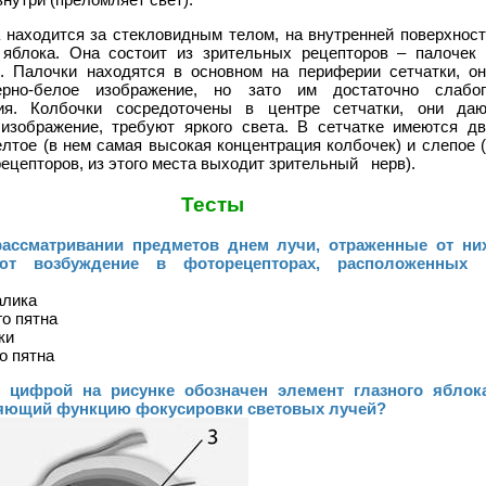
 находится за стекловидным телом, на внутренней поверхнос
 яблока. Она состоит из зрительных рецепторов – палочек 
. Палочки находятся в основном на периферии сетчатки, он
рно-белое изображение, но зато им достаточно слабог
ия. Колбочки сосредоточены в центре сетчатки, они даю
изображение, требуют яркого света. В сетчатке имеются дв
елтое (в нем самая высокая концентрация колбочек) и слепое 
рецепторов, из этого места выходит зрительный нерв).
Тесты
рассматривании предметов днем лучи, отраженные от них
ют возбуждение в фоторецепторах, расположенных 
алика
го пятна
ки
го пятна
й цифрой на рисунке обозначен элемент глазного яблока
ющий функцию фокусировки световых лучей?