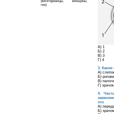
(вегетарианцы, женщины,
геи).
А) 1
Б) 2
В) 3
Г) 4
3. Какие
А) слепо
Б) рогов
В) палоч
Г) зрачо
4. Час
зависим
это
А) перед
Б) зрачо