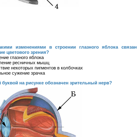
акими изменениями в строении глазного яблока связан
ие цветового зрения?
ение глазного яблока
бление ресничных мышц
ствие некоторых пигментов в колбочках
льное сужение зрачка
й буквой на рисунке обозначен зрительный нерв?