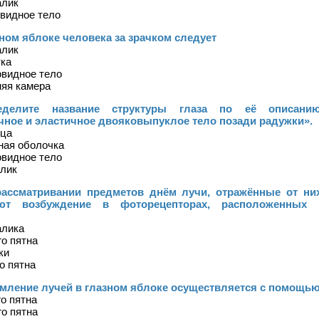
алик
овидное тело
зном яблоке человека за зрачком следует
алик
тка
овидное тело
няя камера
еделите название структуры глаза по её описанию
чное и эластичное двояковыпуклое тело позади радужки».
ица
ная оболочка
овидное тело
алик
рассматривании предметов днём лучи, отражённые от них
ют возбуждение в фоторецепторах, расположенных 
алика
го пятна
ки
го пятна
омление лучей в глазном яблоке осуществляется с помощь
го пятна
го пятна