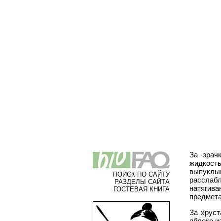
За зрач
жидкость
выпуклы
ПОИСК ПО САЙТУ
расслаб
РАЗДЕЛЫ САЙТА
натягива
ГОСТЕВАЯ КНИГА
предмета
За хруст
яблоко и