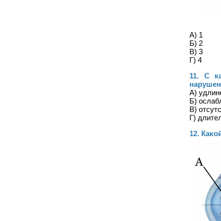
А) 1
Б) 2
В) 3
Г) 4
11. С к
нарушен
А) удлин
Б) осла
В) отсут
Г) длите
12. Како