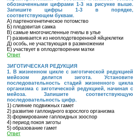
обозначенными цифрами 1-3 на рисунке выше.
Запишите цифры 1-3 в порядке,
соответствующем буквам.
А) партеногенетическое потомство
Б) плодовитая самка
В) самые многочисленные пчелы в улье
Г) развивается из неоплодотворенной яйцеклетки
Д) особь, не участвующая в размножении
Е) участвует в оплодотворении матки
Ответ
ЗИГОТИЧЕСКАЯ РЕДУКЦИЯ
1. В жизненном цикле с зиготической редукцией
мейозом делится зигота. Установите
последовательность стадий жизненного цикла
организма с зиготической редукцией, начиная с
мейоза. Запишите соответствующую
последовательность цифр.
1) слияние подвижных гамет
2) развитие гаплоидного взрослого организма
3) формирование гаплоидных зооспор
4) период покоя зиготы
5) образование гамет
Ответ