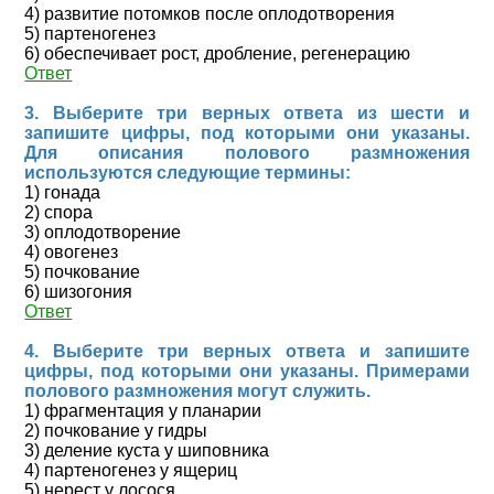
4) развитие потомков после оплодотворения
5) партеногенез
6) обеспечивает рост, дробление, регенерацию
Ответ
3. Выберите три верных ответа из шести и
запишите цифры, под которыми они указаны.
Для описания полового размножения
используются следующие термины:
1) гонада
2) спора
3) оплодотворение
4) овогенез
5) почкование
6) шизогония
Ответ
4. Выберите три верных ответа и запишите
цифры, под которыми они указаны. Примерами
полового размножения могут служить.
1) фрагментация у планарии
2) почкование у гидры
3) деление куста у шиповника
4) партеногенез у ящериц
5) нерест у лосося