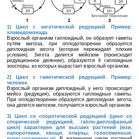
1) Цикл с зиготической редукцией. Пример:
хламидомонада.
Взрослый организм гаплоидный, он образует гаметы
путём митоза, при оплодотворении образуется
диплоидная зигота (которая пережидает плохие
условия). Зигота делится мейозом (происходит
редукционное деление), образуются 4 гаплоидные
зооспоры, из которых вырастает взрослый организм.
2) Цикл с гаметической редукцией. Пример:
человек.
Взрослый организм диплоидный, у него происходит
мейоз (редукция), образуются гаплоидные гаметы.
При оплодотворении образуется диплоидная зигота,
она делится митозом, получается взрослый организм.
3) Цикл со споротической редукцией (цикл со
спорической редукцией, гапло-диплофазный
цикл) характерен для высших растений (мхи,
папоротники, хвощи, плауны, голосеменные,
покрытосеменные).
В жизненном цикле растений