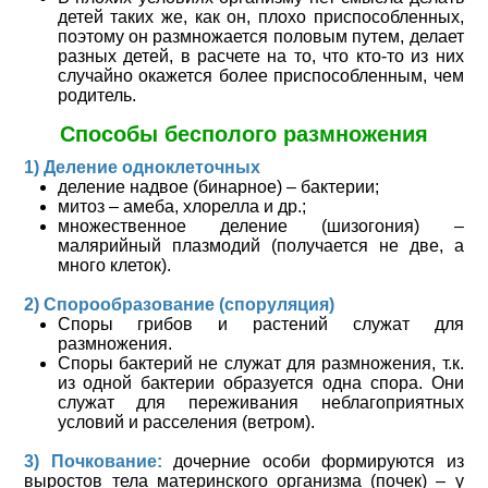
детей таких же, как он, плохо приспособленных,
поэтому он размножается половым путем, делает
разных детей, в расчете на то, что кто-то из них
случайно окажется более приспособленным, чем
родитель.
Способы бесполого размножения
1) Деление одноклеточных
деление надвое (бинарное) – бактерии;
митоз – амеба, хлорелла и др.;
множественное деление (шизогония) –
малярийный плазмодий (получается не две, а
много клеток).
2) Спорообразование (споруляция)
Споры грибов и растений служат для
размножения.
Споры бактерий не служат для размножения, т.к.
из одной бактерии образуется одна спора. Они
служат для переживания неблагоприятных
условий и расселения (ветром).
3) Почкование:
дочерние особи формируются из
выростов тела материнского организма (почек) – у