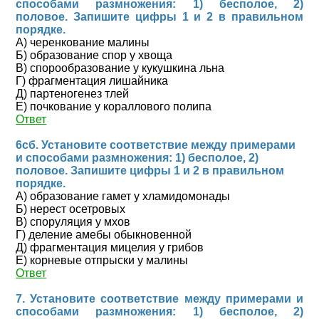
способами размножения: 1) бесполое, 2)
половое. Запишите цифры 1 и 2 в правильном
порядке.
А) черенкование малины
Б) образование спор у хвоща
В) спорообразование у кукушкина льна
Г) фрагментация лишайника
Д) партеногенез тлей
Е) почкование у кораллового полипа
Ответ
6сб. Установите соответствие между примерами
и способами размножения: 1) бесполое, 2)
половое. Запишите цифры 1 и 2 в правильном
порядке.
А) образование гамет у хламидомонады
Б) нерест осетровых
В) споруляция у мхов
Г) деление амебы обыкновенной
Д) фрагментация мицелия у грибов
Е) корневые отпрыски у малины
Ответ
7. Установите соответствие между примерами и
способами размножения: 1) бесполое, 2)