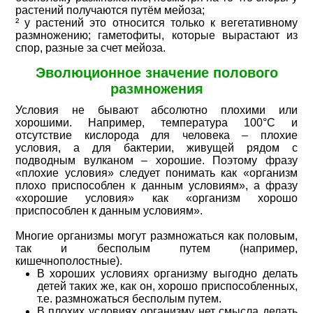
растений получаются путём мейоза;
² у растений это относится только к вегетативному
размножению; гаметофиты, которые вырастают из
спор, разные за счет мейоза.
Эволюционное значение полового
размножения
Условия не бывают абсолютно плохими или
хорошими. Например, температура 100°C и
отсутствие кислорода для человека – плохие
условия, а для бактерии, живущей рядом с
подводным вулканом – хорошие. Поэтому фразу
«плохие условия» следует понимать как «организм
плохо приспособлен к данным условиям», а фразу
«хорошие условия» как «организм хорошо
приспособлен к данным условиям».
Многие организмы могут размножаться как половым,
так и бесполым путем (например,
кишечнополостные).
В хороших условиях организму выгодно делать
детей таких же, как он, хорошо приспособленных,
т.е. размножаться бесполым путем.
В плохих условиях организму нет смысла делать