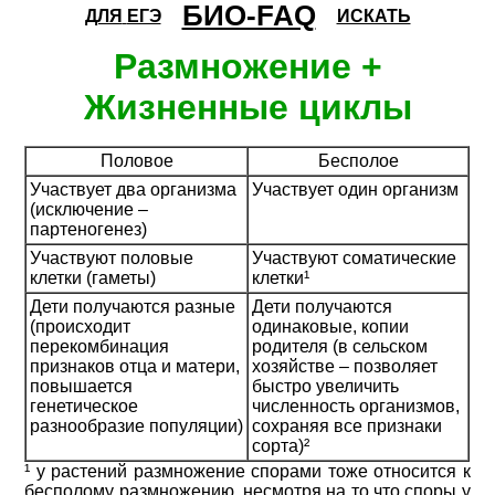
БИО-FAQ
ДЛЯ
ЕГЭ
ИСКАТЬ
Размножение +
Жизненные циклы
Половое
Бесполое
Участвует два организма
Участвует один организм
(исключение –
партеногенез)
Участвуют половые
Участвуют соматические
клетки (гаметы)
клетки¹
Дети получаются разные
Дети получаются
(происходит
одинаковые, копии
перекомбинация
родителя (в сельском
признаков отца и матери,
хозяйстве – позволяет
повышается
быстро увеличить
генетическое
численность организмов,
разнообразие популяции)
сохраняя все признаки
сорта)²
¹ у растений размножение спорами тоже относится к
бесполому размножению, несмотря на то что споры у