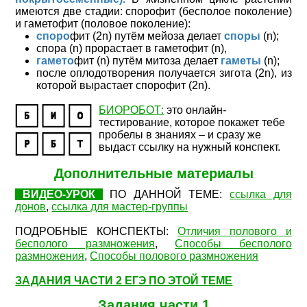
имеются две стадии: спорофит (бесполое поколение)
и гаметофит (половое поколение):
споро
фит (2n) путём мейоза делает
споры
(n);
спора (n) прорастает в гаметофит (n),
гамето
фит (n) путём митоза делает
гаметы
(n);
после оплодотворения получается зигота (2n), из
которой вырастает спорофит (2n).
БИОРОБОТ:
это онлайн-
тестирование, которое покажет тебе
пробелы в знаниях – и сразу же
выдаст ссылку на нужный конспект.
Дополнительные материалы
ВИДЕО-УРОК
ПО ДАННОЙ ТЕМЕ:
ссылка для
донов
,
ссылка для мастер-группы
ПОДРОБНЫЕ КОНСПЕКТЫ:
Отличия полового и
бесполого размножения
,
Способы бесполого
размножения
,
Способы полового размножения
ЗАДАНИЯ ЧАСТИ 2 ЕГЭ ПО ЭТОЙ ТЕМЕ
Задания части 1